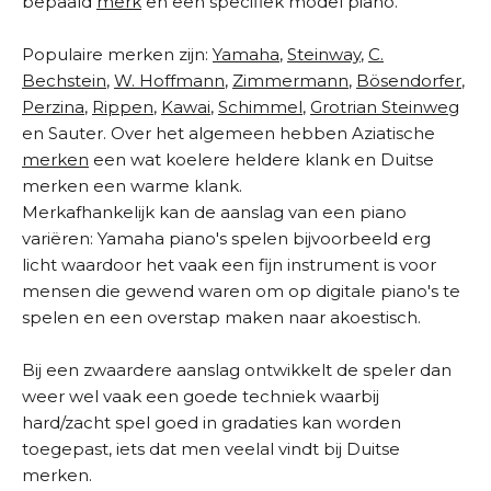
bepaald
merk
en een specifiek model piano.
Populaire merken zijn:
Yamaha
,
Steinway
,
C.
Bechstein
,
W. Hoffmann
,
Zimmermann
,
Bösendorfer
,
Perzina
,
Rippen
,
Kawai
,
Schimmel
,
Grotrian Steinweg
en Sauter. Over het algemeen hebben Aziatische
merken
een wat koelere heldere klank en Duitse
merken een warme klank.
Merkafhankelijk kan de aanslag van een piano
variëren: Yamaha piano's spelen bijvoorbeeld erg
licht waardoor het vaak een fijn instrument is voor
mensen die gewend waren om op digitale piano's te
spelen en een overstap maken naar akoestisch.
Bij een zwaardere aanslag ontwikkelt de speler dan
weer wel vaak een goede techniek waarbij
hard/zacht spel goed in gradaties kan worden
toegepast, iets dat men veelal vindt bij Duitse
merken.