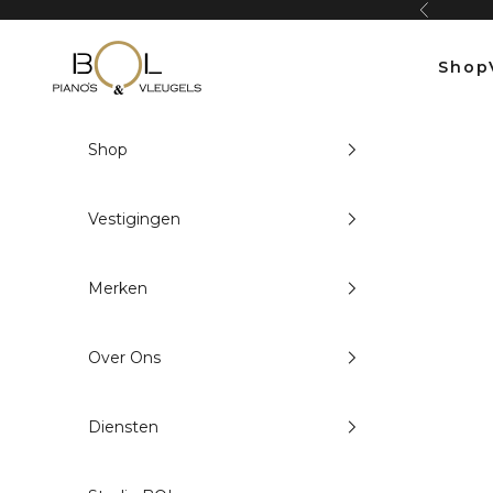
Naar inhoud
Vorige
Bol Pianos
Shop
Shop
Vestigingen
Merken
Over Ons
Diensten