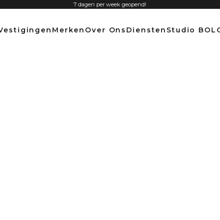
7 dagen per week geopend!
Vestigingen
Merken
Over Ons
Diensten
Studio BOL