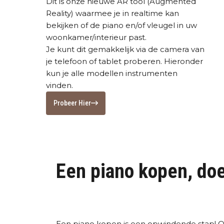
Dit is onze nieuwe AR tool (Augmented
Reality) waarmee je in realtime kan
bekijken of de piano en/of vleugel in uw
woonkamer/interieur past.
Je kunt dit gemakkelijk via de camera van
je telefoon of tablet proberen. Hieronder
kun je alle modellen instrumenten
vinden.
Probeer Hier
Een piano kopen, doe 
Een piano kopen is een opwindende stap! 