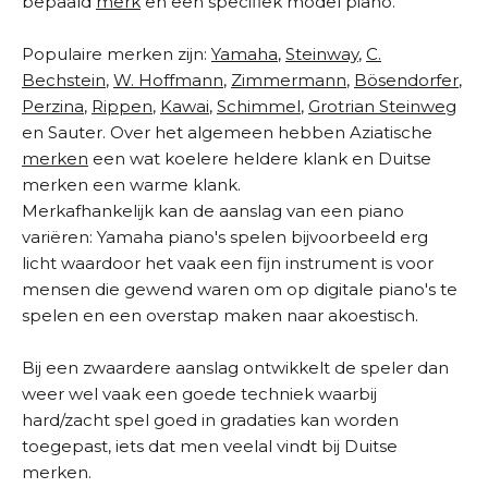
bepaald
merk
en een specifiek model piano.
Populaire merken zijn:
Yamaha
,
Steinway
,
C.
Bechstein
,
W. Hoffmann
,
Zimmermann
,
Bösendorfer
,
Perzina
,
Rippen
,
Kawai
,
Schimmel
,
Grotrian Steinweg
en Sauter. Over het algemeen hebben Aziatische
merken
een wat koelere heldere klank en Duitse
merken een warme klank.
Merkafhankelijk kan de aanslag van een piano
variëren: Yamaha piano's spelen bijvoorbeeld erg
licht waardoor het vaak een fijn instrument is voor
mensen die gewend waren om op digitale piano's te
spelen en een overstap maken naar akoestisch.
Bij een zwaardere aanslag ontwikkelt de speler dan
weer wel vaak een goede techniek waarbij
hard/zacht spel goed in gradaties kan worden
toegepast, iets dat men veelal vindt bij Duitse
merken.